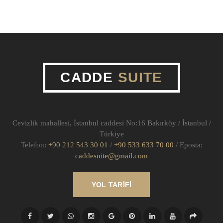
CADDE
SUITE
Cevizlik mahallesi, İstanbul caddesi No:16 Bakırköy / İstanbul /
Türkiye
Telefon:
+90 212 543 30 01
/
+90 533 633 70 00
/ Eposta:
caddesuite@gmail.com
YOL TARIFI