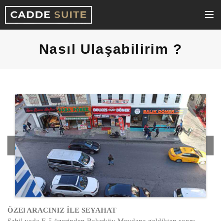
Nasıl Ulaşabilirim ?
ÖZEl ARACINIZ İLE SEYAHAT
Sahil yada E-5 üzerinden Bakırköy Meydana geldikten sonra