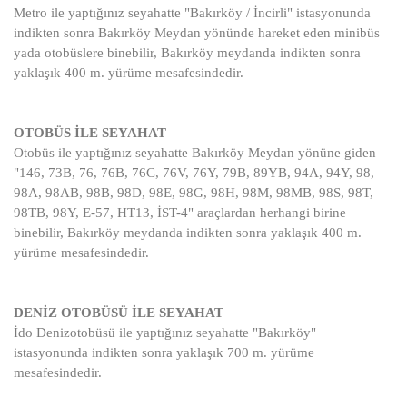
Metro ile yaptığınız seyahatte "Bakırköy / İncirli" istasyonunda
indikten sonra Bakırköy Meydan yönünde hareket eden minibüs
yada otobüslere binebilir, Bakırköy meydanda indikten sonra
yaklaşık 400 m. yürüme mesafesindedir.
OTOBÜS İLE SEYAHAT
Otobüs ile yaptığınız seyahatte Bakırköy Meydan yönüne giden
"146, 73B, 76, 76B, 76C, 76V, 76Y, 79B, 89YB, 94A, 94Y, 98,
98A, 98AB, 98B, 98D, 98E, 98G, 98H, 98M, 98MB, 98S, 98T,
98TB, 98Y, E-57, HT13, İST-4" araçlardan herhangi birine
binebilir, Bakırköy meydanda indikten sonra yaklaşık 400 m.
yürüme mesafesindedir.
DENİZ OTOBÜSÜ İLE SEYAHAT
İdo Denizotobüsü ile yaptığınız seyahatte "Bakırköy"
istasyonunda indikten sonra yaklaşık 700 m. yürüme
mesafesindedir.