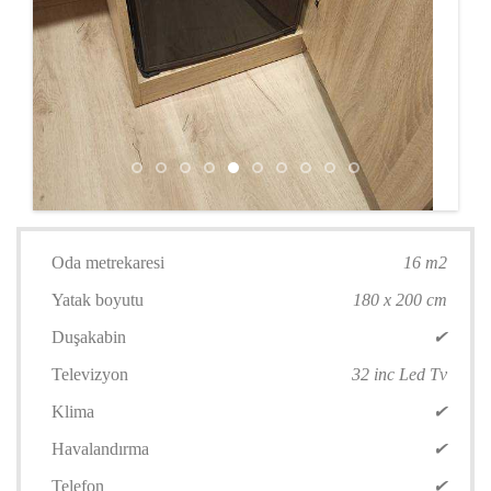
Oda metrekaresi
16 m2
Yatak boyutu
180 x 200 cm
Duşakabin
✔
Televizyon
32 inc Led Tv
Klima
✔
Havalandırma
✔
Telefon
✔