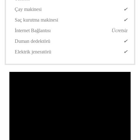
Çay makinesi
✔
Saç kurutma makinesi
✔
İnternet Bağlantısı
Ücretsiz
Duman dedektörü
✔
Elektrik jeneratörü
✔